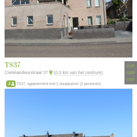
Vorige
Volgen
TS37
EUR
Commandeurstraat 37
(
0.5 km van het centrum
)
GBP
USD
2
TS37, appartement met 1 slaapkamer (2 personen)