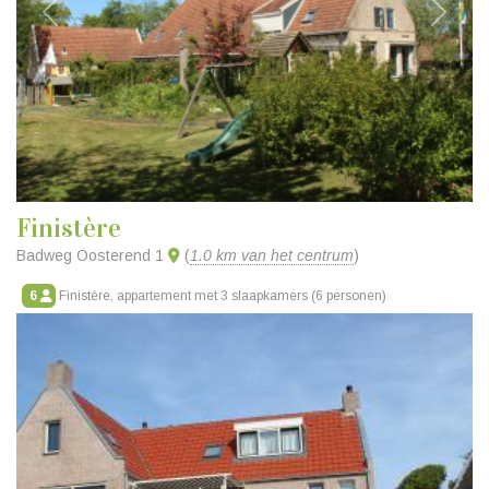
Vorige
Volgen
Finistère
Badweg Oosterend 1
(
1.0 km van het centrum
)
6
Finistère, appartement met 3 slaapkamers (6 personen)